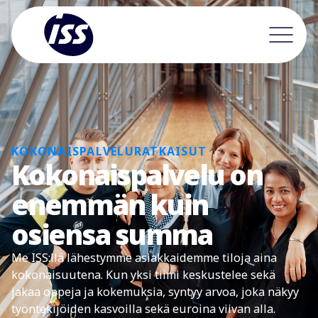
KOKONAISPALVELURATKAISUT
Kokonaispalvelu on
enemmän kuin
osiensa summa
Me ISS:llä lähestymme asiakkaidemme tiloja aina
kokonaisuutena. Kun yksi tiimi keskustelee sekä
jakaa oppeja ja kokemuksia, syntyy arvoa, joka näkyy
työntekijöiden kasvoilla sekä euroina viivan alla.