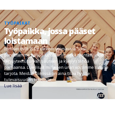
TYÖPAIKAT
Työpaikka, jossa pääset
loistamaan
Ihmiset ovat ISS:n tärkein voimavara. Siksi
panostamme paljon kulttuuriin sekä työntekijöiden
terveyteen, turvallisuuteen ja kykyyn tehdä
parhaansa. Lue lisää millaisen uran voisimme sinulle
tarjota. Meidän tiimissä on aina tilaa hyville
tulevaisuuden tekijöille.
Lue lisää