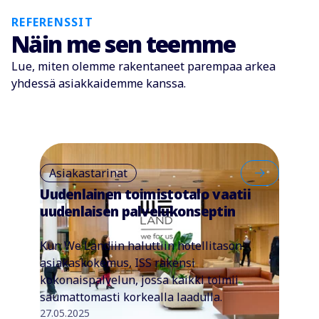
REFERENSSIT
Näin me sen teemme
Lue, miten olemme rakentaneet parempaa arkea
yhdessä asiakkaidemme kanssa.
Asiakastarinat
Uudenlainen toimistotalo vaatii
uudenlaisen palvelukonseptin
Kun We Landiin haluttiin hotellitason
asiakaskokemus, ISS rakensi
kokonaispalvelun, jossa kaikki toimii
saumattomasti korkealla laadulla.
27.05.2025