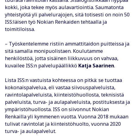
kokki, joka tekee myös aulavartiointia. Saumatonta
yhteistyötä yli palvelurajojen, sitä totisesti on noin 50
ISS:läisen työ Nokian Renkaiden tehtaalla ja
toimitiloissa.
– Työskentelemme ristiin ammattitaidon puitteissa ja
sitä samalla monipuolistaen. Koulutamme
henkilöstöä, jotta sisäinen liikkuvuus on vahvaa,
kuvailee ISS:n palvelupäällikkö
Katja Saarinen
.
Lista ISS:n vastuista kohteessa on pitkä: se tuottaa
kokonaispalvelua, eli vastaa siivouspalveluista,
ravintolapalveluista, kiinteistöhuollosta, teknisistä
palveluista, turva- ja aulapalveluista, postituksesta ja
ympäristöhuollosta. ISS on siivonnut Nokian
Renkailla yli kymmenen vuotta. Vuonna 2018 mukaan
tulivat ravintolat ja kiinteistöhuolto, vuonna 2020
turva- ja aulapalvelut.