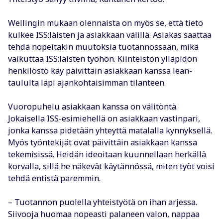
Wellingin mukaan olennaista on myös se, että tieto
kulkee ISS:läisten ja asiakkaan välillä. Asiakas saattaa
tehdä nopeitakin muutoksia tuotannossaan, mikä
vaikuttaa ISS:läisten työhön. Kiinteistön ylläpidon
henkilöstö käy päivittäin asiakkaan kanssa lean-
taululta läpi ajankohtaisimman tilanteen.
Vuoropuhelu asiakkaan kanssa on välitöntä.
Jokaisella ISS-esimiehellä on asiakkaan vastinpari,
jonka kanssa pidetään yhteyttä matalalla kynnyksellä.
Myös työntekijät ovat päivittäin asiakkaan kanssa
tekemisissä. Heidän ideoitaan kuunnellaan herkällä
korvalla, sillä he näkevät käytännössä, miten työt voisi
tehdä entistä paremmin.
– Tuotannon puolella yhteistyötä on ihan arjessa.
Siivooja huomaa nopeasti palaneen valon, nappaa