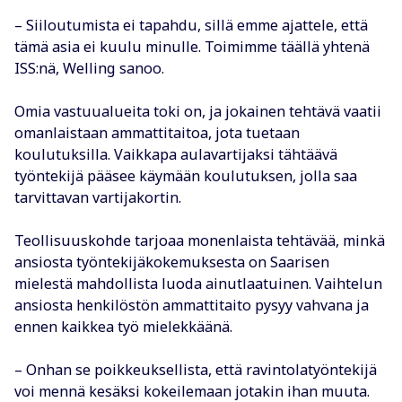
– Siiloutumista ei tapahdu, sillä emme ajattele, että
tämä asia ei kuulu minulle. Toimimme täällä yhtenä
ISS:nä, Welling sanoo.
Omia vastuualueita toki on, ja jokainen tehtävä vaatii
omanlaistaan ammattitaitoa, jota tuetaan
koulutuksilla. Vaikkapa aulavartijaksi tähtäävä
työntekijä pääsee käymään koulutuksen, jolla saa
tarvittavan vartijakortin.
Teollisuuskohde tarjoaa monenlaista tehtävää, minkä
ansiosta työntekijäkokemuksesta on Saarisen
mielestä mahdollista luoda ainutlaatuinen. Vaihtelun
ansiosta henkilöstön ammattitaito pysyy vahvana ja
ennen kaikkea työ mielekkäänä.
– Onhan se poikkeuksellista, että ravintolatyöntekijä
voi mennä kesäksi kokeilemaan jotakin ihan muuta.