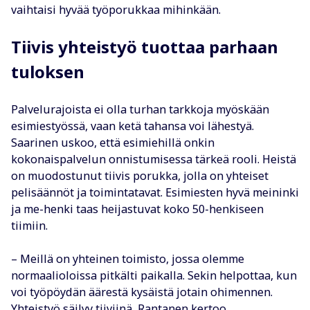
vaihtaisi hyvää työporukkaa mihinkään.
Tiivis yhteistyö tuottaa parhaan
tuloksen
Palvelurajoista ei olla turhan tarkkoja myöskään
esimiestyössä, vaan ketä tahansa voi lähestyä.
Saarinen uskoo, että esimiehillä onkin
kokonaispalvelun onnistumisessa tärkeä rooli. Heistä
on muodostunut tiivis porukka, jolla on yhteiset
pelisäännöt ja toimintatavat. Esimiesten hyvä meininki
ja me-henki taas heijastuvat koko 50-henkiseen
tiimiin.
– Meillä on yhteinen toimisto, jossa olemme
normaalioloissa pitkälti paikalla. Sekin helpottaa, kun
voi työpöydän äärestä kysäistä jotain ohimennen.
Yhteistyö säilyy tiiviinä, Rantanen kertoo.