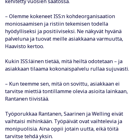
kehitetty vuosien saatossa.
– Olemme kokeneet ISS:n kohdeorganisaation
moniosaamisen ja ristiin tekemisen todella
hyödylliseksi ja positiiviseksi. Ne näkyvät hyvänä
palveluna ja tuovat meille asiakkaana varmuutta,
Haavisto kertoo.
Kukin ISS:läinen tietää, mitä heiltä odotetaan – ja
asiakkaan tilaama kokonaispalvelu rullaa sujuvasti.
– Kun teemme sen, mitä on sovittu, asiakkaan ei
tarvitse miettiä tontillamme olevia asioita lainkaan,
Rantanen tiivistää.
Työporukkaa Rantanen, Saarinen ja Welling eivät
vaihtaisi mihinkään. Työpäivät ovat vaihtelevia ja
monipuolisia. Aina oppii jotain uutta, eikä töitä
tarvitse tehdä yksin.