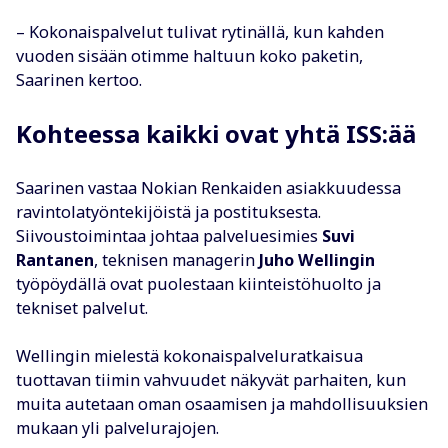
– Kokonaispalvelut tulivat rytinällä, kun kahden
vuoden sisään otimme haltuun koko paketin,
Saarinen kertoo.
Kohteessa kaikki ovat yhtä ISS:ää
Saarinen vastaa Nokian Renkaiden asiakkuudessa
ravintolatyöntekijöistä ja postituksesta.
Siivoustoimintaa johtaa palveluesimies
Suvi
Rantanen
, teknisen managerin
Juho Wellingin
työpöydällä ovat puolestaan kiinteistöhuolto ja
tekniset palvelut.
Wellingin mielestä kokonaispalveluratkaisua
tuottavan tiimin vahvuudet näkyvät parhaiten, kun
muita autetaan oman osaamisen ja mahdollisuuksien
mukaan yli palvelurajojen.