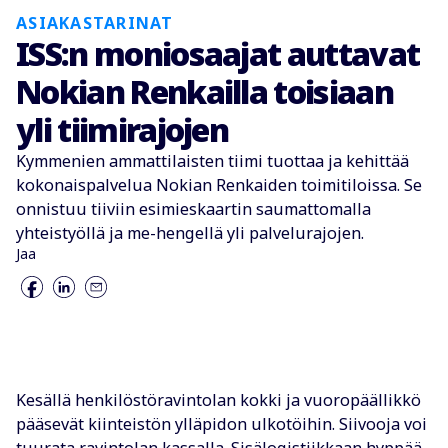
ASIAKASTARINAT
ISS:n moniosaajat auttavat
Nokian Renkailla toisiaan
yli tiimirajojen
Kymmenien ammattilaisten tiimi tuottaa ja kehittää
kokonaispalvelua Nokian Renkaiden toimitiloissa. Se
onnistuu tiiviin esimieskaartin saumattomalla
yhteistyöllä ja me-hengellä yli palvelurajojen.
Jaa
Kesällä henkilöstöravintolan kokki ja vuoropäällikkö
pääsevät kiinteistön ylläpidon ulkotöihin. Siivooja voi
tuurata ravintolan kassalla. Sisälogistiikkaan hyppää