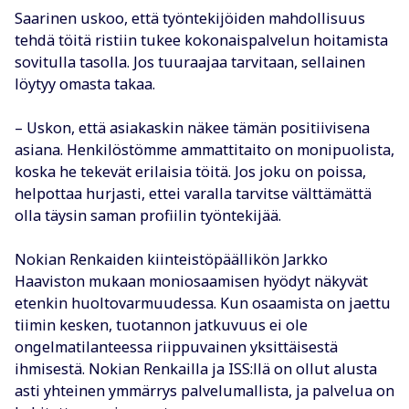
Saarinen uskoo, että työntekijöiden mahdollisuus
tehdä töitä ristiin tukee kokonaispalvelun hoitamista
sovitulla tasolla. Jos tuuraajaa tarvitaan, sellainen
löytyy omasta takaa.
– Uskon, että asiakaskin näkee tämän positiivisena
asiana. Henkilöstömme ammattitaito on monipuolista,
koska he tekevät erilaisia töitä. Jos joku on poissa,
helpottaa hurjasti, ettei varalla tarvitse välttämättä
olla täysin saman profiilin työntekijää.
Nokian Renkaiden kiinteistöpäällikön Jarkko
Haaviston mukaan moniosaamisen hyödyt näkyvät
etenkin huoltovarmuudessa. Kun osaamista on jaettu
tiimin kesken, tuotannon jatkuvuus ei ole
ongelmatilanteessa riippuvainen yksittäisestä
ihmisestä. Nokian Renkailla ja ISS:llä on ollut alusta
asti yhteinen ymmärrys palvelumallista, ja palvelua on