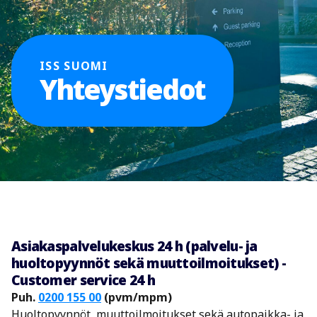
ISS SUOMI
Yhteystiedot
Asiakaspalvelukeskus 24 h (palvelu- ja
huoltopyynnöt sekä muuttoilmoitukset) -
Customer service 24 h
Puh.
0200 155 00
(pvm/mpm)
Huoltopyynnöt, muuttoilmoitukset sekä autopaikka- ja