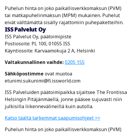
Puhelun hinta on joko paikallisverkkomaksun (PVM)
tai matkapuhelinmaksun (MPM) mukainen. Puhelut
eivät välttämättä sisälly rajattomiin puhepaketteihin.
ISS Palvelut Oy
ISS Palvelut Oy, päätoimipiste
Postiosoite: PL 100, 01055 ISS
Käyntiosoite: Karvaamokuja 2 A, Helsinki
Valtakunnallinen vaihde:
0205 155
Sähköpostimme
ovat muotoa
etunimi.sukunimi@fi.issworld.com
ISS Palveluiden päätoimipaikka sijaitsee The Frontissa
Helsingin Pitäjänmäellä, jonne pääsee sujuvasti niin
julkisilla liikennevälineillä kuin autolla.
Katso täältä tarkemmat saapumisohjeet >>
Puhelun hinta on joko paikallisverkkomaksun (PVM)