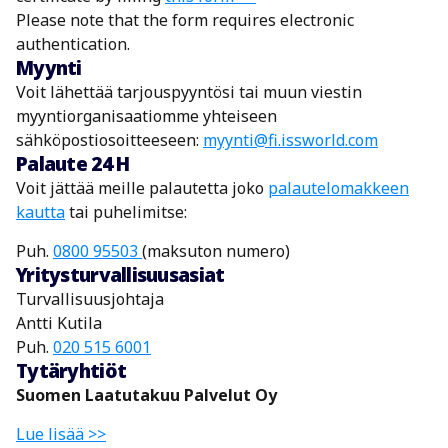
Please note that the form requires electronic
authentication.
Myynti
Voit lähettää tarjouspyyntösi tai muun viestin
myyntiorganisaatiomme yhteiseen
sähköpostiosoitteeseen:
myynti@fi.issworld.com
Palaute 24 H
Voit jättää meille palautetta joko
palautelomakkeen
kautta
tai puhelimitse:
Puh.
0800 95503
(maksuton numero)
Yritysturvallisuusasiat
Turvallisuusjohtaja
Antti Kutila
Puh.
020 515 6001
Tytäryhtiöt
Suomen Laatutakuu Palvelut Oy
Lue lisää >>