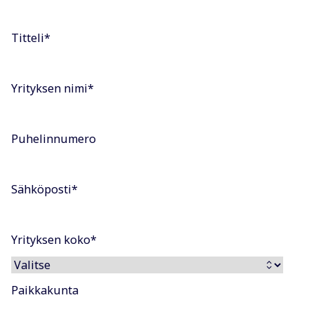
Katso sijainti
Titteli
*
Turku
Kärsämäentie 8, 20300 Turku
Katso sijainti
Yrityksen nimi
*
Vaasa
Virtaviiva 9 D, 65320 Vaasa
Puhelinnumero
Katso sijainti
Sähköposti
*
Yrityksen koko
*
Paikkakunta