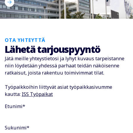
Oulu
Kaarnatie 44 B, 90530 Oulu
Katso sijainti
OTA YHTEYTTÄ
Pori
Lähetä tarjouspyyntö
Hevoshaankatu 9, 28600 Pori
Katso sijainti
Jätä meille yhteystietosi ja lyhyt kuvaus tarpeistanne
niin löydetään yhdessä parhaat teidän näköisenne
Rovaniemi
ratkaisut, joista rakentuu toimivimmat tilat.
Aittatie 1, 96100 Rovaniemi
Katso sijainti
Työpaikkoihin liittyvät asiat työpaikkasivumme
kautta:
ISS Työpaikat
Seinäjoki
Lavaväylä 5, 60100 Seinäjoki
Etunimi
*
Katso sijainti
Tampere
Sukunimi
*
Oikojankatu 1, 33820 Tampere