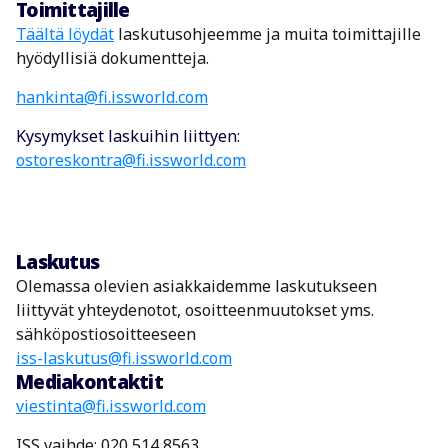
Toimittajille
Täältä löydät
laskutusohjeemme ja muita toimittajille
hyödyllisiä dokumentteja.
hankinta@fi.issworld.com
Kysymykset laskuihin liittyen:
ostoreskontra@fi.issworld.com
Laskutus
Olemassa olevien asiakkaidemme laskutukseen
liittyvät yhteydenotot, osoitteenmuutokset yms.
sähköpostiosoitteeseen
iss-laskutus@fi.issworld.com
Mediakontaktit
viestinta@fi.issworld.com
ISS vaihde:
020 514 8563