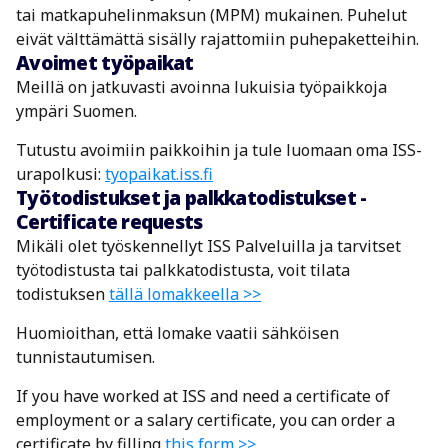
tai matkapuhelinmaksun (MPM) mukainen. Puhelut
eivät välttämättä sisälly rajattomiin puhepaketteihin.
Avoimet työpaikat
Meillä on jatkuvasti avoinna lukuisia työpaikkoja
ympäri Suomen.
Tutustu avoimiin paikkoihin ja tule luomaan oma ISS-
urapolkusi:
tyopaikat.iss.fi
Työtodistukset ja palkkatodistukset -
Certificate requests
Mikäli olet työskennellyt ISS Palveluilla ja tarvitset
työtodistusta tai palkkatodistusta, voit tilata
todistuksen
tällä lomakkeella >>
Huomioithan, että lomake vaatii sähköisen
tunnistautumisen.
If you have worked at ISS and need a certificate of
employment or a salary certificate, you can order a
certificate by filling
this form >>