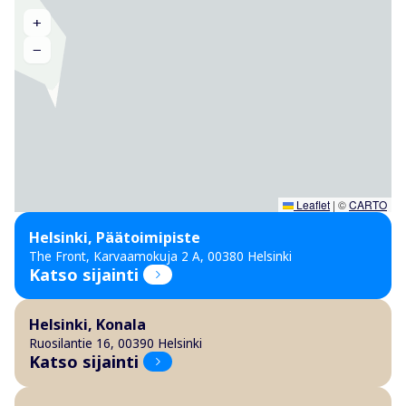
+
−
Leaflet
|
©
CARTO
Helsinki, Päätoimipiste
The Front, Karvaamokuja 2 A, 00380 Helsinki
Katso sijainti
Helsinki, Konala
Ruosilantie 16, 00390 Helsinki
Katso sijainti