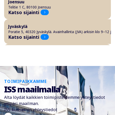
Joensuu
Telitie 1 C, 80100 Joensuu
Katso sijainti
Jyväskylä
Poratie 5, 40320 Jyväskylä. Avainhallinta (JVA) arkisin klo 9–12 ja 
Katso sijainti
Kouvola
Asentajankatu 10, 45130 Kouvola
Katso sijainti
Kuopio
TOIMIPAIKKAMME
Viestikatu 7 A 3. krs, 70600 Kuopio, arkisin klo 8-11 ja 12-16
Katso sijainti
ISS maailmalla
Alta löydät kaikkien toimipisteidemme yhteystiedot
Lahti
ympäri maailman.
Kallio-Pietilänkatu 1, 15800 Lahti
ISS-konsernin yhteystiedot
Katso sijainti