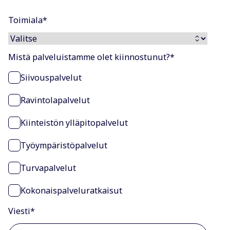
Toimiala
*
Mistä palveluistamme olet kiinnostunut?
*
Siivouspalvelut
Ravintolapalvelut
Kiinteistön ylläpitopalvelut
Työympäristöpalvelut
Turvapalvelut
Kokonaispalveluratkaisut
Viesti
*