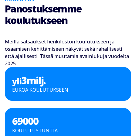
Panostuksemme
koulutukseen
Meillä satsaukset henkilöstön koulutukseen ja
osaamisen kehittämiseen näkyvät sekä rahallisesti
että ajallisesti. Tässä muutamia avainlukuja vuodelta
2025.
3
milj.
yli
EUROA KOULUTUKSEEN
69000
KOULUTUSTUNTIA