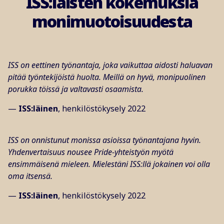
ISS:läisten kokemuksia
monimuotoisuudesta
ISS on eettinen työnantaja, joka vaikuttaa aidosti haluavan
pitää työntekijöistä huolta. Meillä on hyvä, monipuolinen
porukka töissä ja valtavasti osaamista.
—
ISS:läinen
, henkilöstökysely 2022
ISS on onnistunut monissa asioissa työnantajana hyvin.
Yhdenvertaisuus nousee Pride-yhteistyön myötä
ensimmäisenä mieleen. Mielestäni ISS:llä jokainen voi olla
oma itsensä.
—
ISS:läinen
, henkilöstökysely 2022