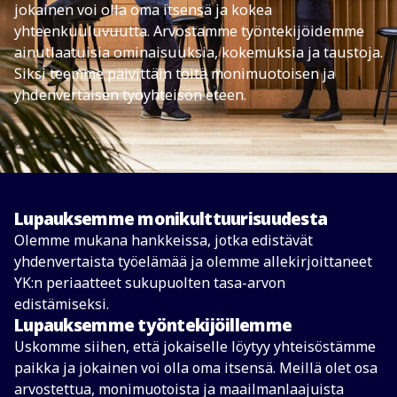
jokainen voi olla oma itsensä ja kokea
yhteenkuuluvuutta. Arvostamme työntekijöidemme
ainutlaatuisia ominaisuuksia, kokemuksia ja taustoja.
Siksi teemme päivittäin töitä monimuotoisen ja
yhdenvertaisen työyhteisön eteen.
Lupauksemme monikulttuurisuudesta
Olemme mukana hankkeissa, jotka edistävät
yhdenvertaista työelämää ja olemme allekirjoittaneet
YK:n periaatteet sukupuolten tasa-arvon
edistämiseksi.
Lupauksemme työntekijöillemme
Uskomme siihen, että jokaiselle löytyy yhteisöstämme
paikka ja jokainen voi olla oma itsensä. Meillä olet osa
arvostettua, monimuotoista ja maailmanlaajuista