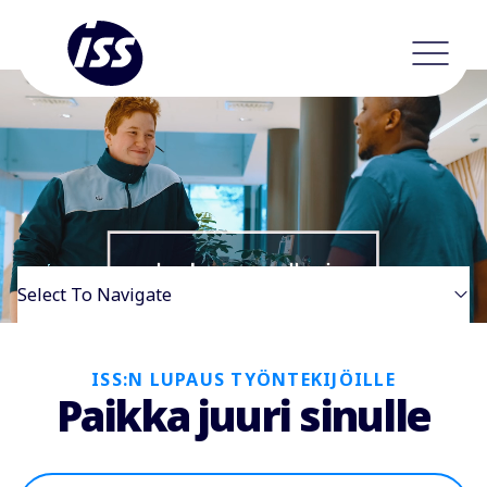
Select To Navigate
ISS:N LUPAUS TYÖNTEKIJÖILLE
Paikka juuri sinulle