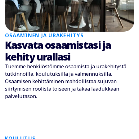
OSAAMINEN JA URAKEHITYS
Kasvata osaamistasi ja
kehity urallasi
Tuemme henkilöstömme osaamista ja urakehitystä
tutkinnoilla, koulutuksilla ja valmennuksilla.
Osaamisen kehittäminen mahdollistaa sujuvan
siirtymisen roolista toiseen ja takaa laadukkaan
palvelutason.
KOULUTUS