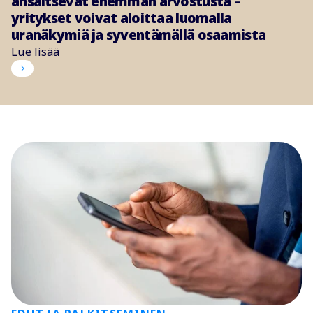
ansaitsevat enemmän arvostusta –
yritykset voivat aloittaa luomalla
uranäkymiä ja syventämällä osaamista
Lue lisää