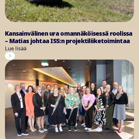
Kansainvälinen ura omannäköisessä roolissa
– Matias johtaa ISS:n projektiliiketoimintaa
Lue lisää