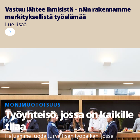
Vastuu lähtee ihmisistä – näin rakennamme
merkityksellistä työelämää
Lue lisää
MONIMUOTOISUUS
Työyhteisö, jossa on kaikille
tilaa
Haluamme luoda turvallisen työpaikan, jossa