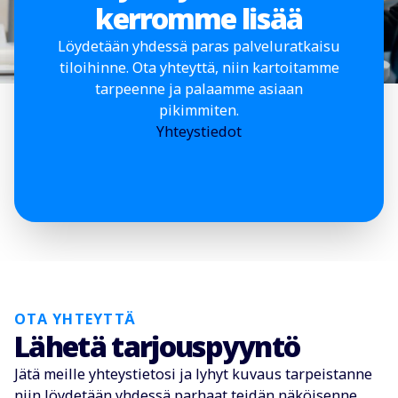
kerromme lisää
Löydetään yhdessä paras palveluratkaisu
tiloihinne. Ota yhteyttä, niin kartoitamme
tarpeenne ja palaamme asiaan
pikimmiten.
Yhteystiedot
OTA YHTEYTTÄ
Lähetä tarjouspyyntö
Jätä meille yhteystietosi ja lyhyt kuvaus tarpeistanne
niin löydetään yhdessä parhaat teidän näköisenne