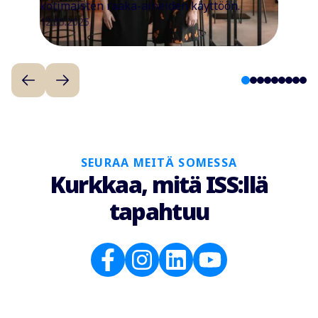
kotimaisten raaka-aineiden käyttöön.
12.05.2025
1
2
3
4
5
6
7
8
9
SEURAA MEITÄ SOMESSA
Kurkkaa, mitä ISS:llä
tapahtuu