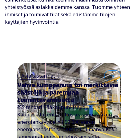
yhteistyössä asiakkaidemme kanssa. Tuomme yhteen
ihmiset ja toimivat tilat sekä edistämme tilojen
käyttäjien hyvinvointia.
Asiakastarinat
Vahva kumppanuus toi merkittäviä
säästöjä ja parempaa
toimintavarmuutta
ISS tehosti Pääkaupunkiseudun
Kaupunkiliikenteen Ruskeasuon varikon
energiankäyttöä. Yli 50 000 euron
energiansäästöt saavutettiin ilmanvaihdon
lämmöntalteenoton tehostamisella.