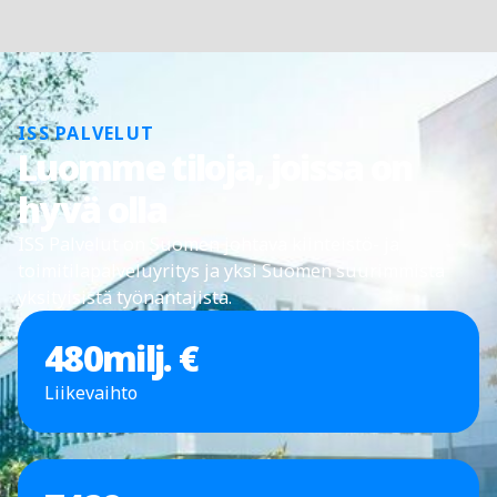
ISS PALVELUT
Luomme tiloja, joissa on
hyvä olla
ISS Palvelut on Suomen johtava kiinteistö- ja
toimitilapalveluyritys ja yksi Suomen suurimmista
yksityisistä työnantajista.
480
milj. €
Liikevaihto