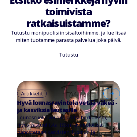
toimivista
ratkaisuistamme?
Tutustu monipuolisiin sisältöihimme, ja lue lisää
miten tuotamme parasta palvelua joka päivä.
Tutustu
Artikkelit
Hyvä lounasravintola vetää väkeä -
ja kasviksia lautasille
Lounasruoka voi olla paitsi herkullista,
myös vastuullista. ISS:n ravintoloissa
panostetaan kasvisten, luomun ja