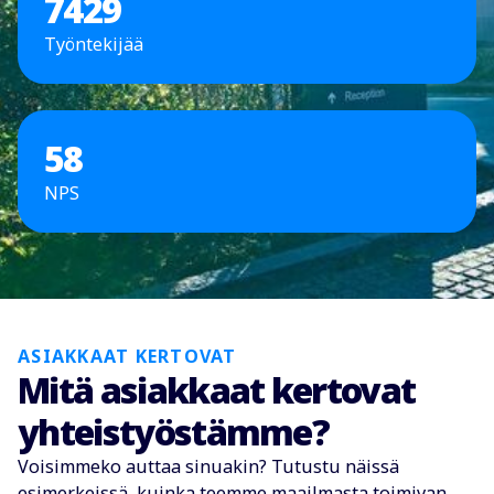
7429
Työntekijää
58
NPS
ASIAKKAAT KERTOVAT
Mitä asiakkaat kertovat
yhteistyöstämme?
Voisimmeko auttaa sinuakin? Tutustu näissä
esimerkeissä, kuinka teemme maailmasta toimivan