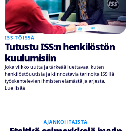
ISS TÖISSÄ
Tutustu ISS:n henkilöstön
kuulumisiin
Joka viikko uutta ja tärkeää luettavaa, kuten
henkilöstöuutisia ja kiinnostavia tarinoita ISS:llä
työskentelevien ihmisten elämästä ja arjesta.
Lue lisää
AJANKOHTAISTA
Etsitkö esimerkkejä hyvin