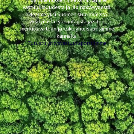
Pidämme huolen liiketoimintamme
vastuullisuudesta ja läpinäkyvyydestä.
Olemme yksi Suomen suurimmista
yksityisistä työnantajista ja siten
merkittävä toimija koko yhteiskuntamme
kannalta.
Tutustu yritysvastuuraporttiimme