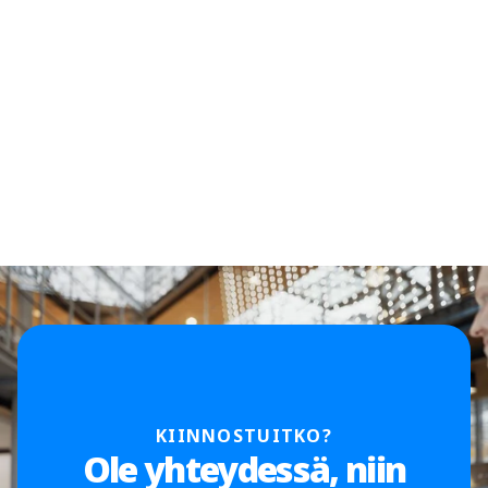
KIINNOSTUITKO?
Ole yhteydessä, niin