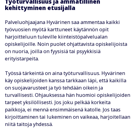
Työturvallisuus ja ammatillinen
kehittyminen etusijalla
Palveluohjaajana Hyvärinen saa ammentaa kaikki
työvuosien myötä karttuneet käytännön opit
harjoitteluun tuleville kiinteistöpalvelualan
opiskelijoille. Noin puolet ohjattavista opiskelijoista
on nuoria, joilla on fyysisiä tai psyykkisiä
erityistarpeita.
Työssä tärkeintä on aina työturvallisuus. Hyvärinen
käy opiskelijoiden kanssa tarkkaan läpi, että kaikilla
on suojavarusteet ja työ tehdään oikein ja
turvallisesti. Ohjauksessa hän huomioi opiskelijoiden
tarpeet yksilöllisesti. Jos joku pelkää korkeita
paikkoja, ei mennä ensimmäisenä katolle. Jos taas
kirjoittaminen tai lukeminen on vaikeaa, harjoitellaan
niitä taitoja yhdessä.