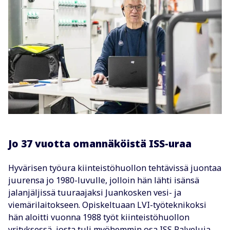
Jo 37 vuotta omannäköistä ISS-uraa
Hyvärisen työura kiinteistöhuollon tehtävissä juontaa
juurensa jo 1980-luvulle, jolloin hän lähti isänsä
jalanjäljissä tuuraajaksi Juankosken vesi- ja
viemärilaitokseen. Opiskeltuaan LVI-työteknikoksi
hän aloitti vuonna 1988 työt kiinteistöhuollon
yrityksessä, josta tuli myöhemmin osa ISS Palveluja.