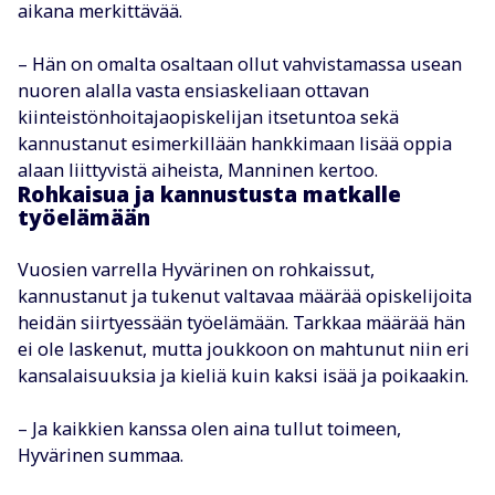
aikana merkittävää.
– Hän on omalta osaltaan ollut vahvistamassa usean
nuoren alalla vasta ensiaskeliaan ottavan
kiinteistönhoitajaopiskelijan itsetuntoa sekä
kannustanut esimerkillään hankkimaan lisää oppia
alaan liittyvistä aiheista, Manninen kertoo.
Rohkaisua ja kannustusta matkalle
työelämään
Vuosien varrella Hyvärinen on rohkaissut,
kannustanut ja tukenut valtavaa määrää opiskelijoita
heidän siirtyessään työelämään. Tarkkaa määrää hän
ei ole laskenut, mutta joukkoon on mahtunut niin eri
kansalaisuuksia ja kieliä kuin kaksi isää ja poikaakin.
– Ja kaikkien kanssa olen aina tullut toimeen,
Hyvärinen summaa.