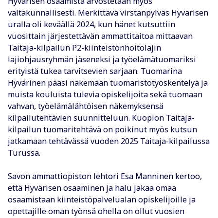
Hyvärisen osaamista arvostetaan myös
valtakunnallisesti. Merkittävä virstanpylväs Hyvärisen
uralla oli keväällä 2024, kun hänet kutsuttiin
vuosittain järjestettävän ammattitaitoa mittaavan
Taitaja-kilpailun P2-kiinteistönhoitolajin
lajiohjausryhmän jäseneksi ja työelämätuomariksi
erityistä tukea tarvitsevien sarjaan. Tuomarina
Hyvärinen pääsi näkemään tuomaristotyöskentelyä ja
muista kouluista tulevia opiskelijoita sekä tuomaan
vahvan, työelämälähtöisen näkemyksensä
kilpailutehtävien suunnitteluun. Kuopion Taitaja-
kilpailun tuomaritehtävä on poikinut myös kutsun
jatkamaan tehtävässä vuoden 2025 Taitaja-kilpailussa
Turussa.
Savon ammattiopiston lehtori Esa Manninen kertoo,
että Hyvärisen osaaminen ja halu jakaa omaa
osaamistaan kiinteistöpalvelualan opiskelijoille ja
opettajille oman työnsä ohella on ollut vuosien