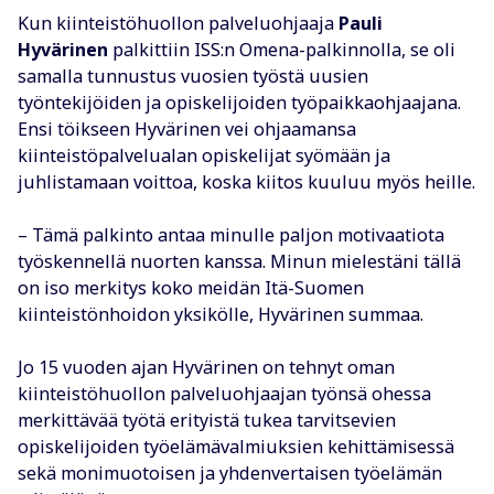
Kun kiinteistöhuollon palveluohjaaja
Pauli
Hyvärinen
palkittiin ISS:n Omena-palkinnolla, se oli
samalla tunnustus vuosien työstä uusien
työntekijöiden ja opiskelijoiden työpaikkaohjaajana.
Ensi töikseen Hyvärinen vei ohjaamansa
kiinteistöpalvelualan opiskelijat syömään ja
juhlistamaan voittoa, koska kiitos kuuluu myös heille.
– Tämä palkinto antaa minulle paljon motivaatiota
työskennellä nuorten kanssa. Minun mielestäni tällä
on iso merkitys koko meidän Itä-Suomen
kiinteistönhoidon yksikölle, Hyvärinen summaa.
Jo 15 vuoden ajan Hyvärinen on tehnyt oman
kiinteistöhuollon palveluohjaajan työnsä ohessa
merkittävää työtä erityistä tukea tarvitsevien
opiskelijoiden työelämävalmiuksien kehittämisessä
sekä monimuotoisen ja yhdenvertaisen työelämän