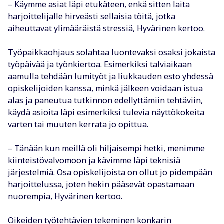
– Käymme asiat läpi etukäteen, enkä sitten laita
harjoittelijalle hirveästi sellaisia töitä, jotka
aiheuttavat ylimääräistä stressiä, Hyvärinen kertoo.
Työpaikkaohjaus solahtaa luontevaksi osaksi jokaista
työpäivää ja työnkiertoa. Esimerkiksi talviaikaan
aamulla tehdään lumityöt ja liukkauden esto yhdessä
opiskelijoiden kanssa, minkä jälkeen voidaan istua
alas ja paneutua tutkinnon edellyttämiin tehtäviin,
käydä asioita läpi esimerkiksi tulevia näyttökokeita
varten tai muuten kerrata jo opittua.
– Tänään kun meillä oli hiljaisempi hetki, menimme
kiinteistövalvomoon ja kävimme läpi teknisiä
järjestelmiä. Osa opiskelijoista on ollut jo pidempään
harjoittelussa, joten hekin pääsevät opastamaan
nuorempia, Hyvärinen kertoo.
Oikeiden työtehtävien tekeminen konkarin