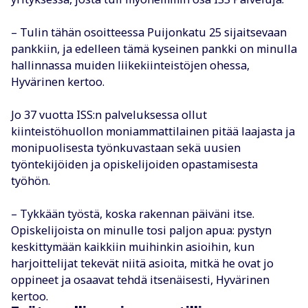
– Tulin tähän osoitteessa Puijonkatu 25 sijaitsevaan
pankkiin, ja edelleen tämä kyseinen pankki on minulla
hallinnassa muiden liikekiinteistöjen ohessa,
Hyvärinen kertoo.
Jo 37 vuotta ISS:n palveluksessa ollut
kiinteistöhuollon moniammattilainen pitää laajasta ja
monipuolisesta työnkuvastaan sekä uusien
työntekijöiden ja opiskelijoiden opastamisesta
työhön.
– Tykkään työstä, koska rakennan päiväni itse.
Opiskelijoista on minulle tosi paljon apua: pystyn
keskittymään kaikkiin muihinkin asioihin, kun
harjoittelijat tekevät niitä asioita, mitkä he ovat jo
oppineet ja osaavat tehdä itsenäisesti, Hyvärinen
kertoo.