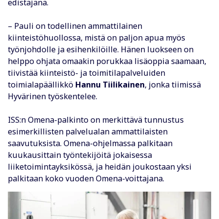
edistäjänä.
– Pauli on todellinen ammattilainen
kiinteistöhuollossa, mistä on paljon apua myös
työnjohdolle ja esihenkilöille. Hänen luokseen on
helppo ohjata omaakin porukkaa lisäoppia saamaan,
tiivistää kiinteistö- ja toimitilapalveluiden
toimialapäällikkö
Hannu Tiilikainen
, jonka tiimissä
Hyvärinen työskentelee.
ISS:n Omena-palkinto on merkittävä tunnustus
esimerkillisten palvelualan ammattilaisten
saavutuksista. Omena-ohjelmassa palkitaan
kuukausittain työntekijöitä jokaisessa
liiketoimintayksikössä, ja heidän joukostaan yksi
palkitaan koko vuoden Omena-voittajana.