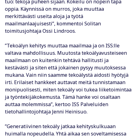
tuo: tekoja puheen sijaan. Kokeilu on nopein tapa
oppia. Käynnissä on murros, joka muuttaa
merkittävästi useita aloja ja työtä
maailmanlaajuisesti”, kommentoi Solitan
toimitusjohtaja Ossi Lindroos.
”Tekoälyn kehitys muuttaa maailmaa ja on ISS:lle
valtava mahdollisuus. Muutosta tekoälyavusteiseen
maailmaan on kuitenkin tehtävä hallitusti ja
kestävästi ja siten että jokainen pysyy muutoksessa
mukana. Vain niin saamme tekoälystä aidosti hyötyjä
irti. Erilaiset hankkeet auttavat meitä tunnistamaan
monipuolisesti, miten tekoäly voi tukea liiketoimintaa
ja työntekijäkokemusta. Tämä hanke voi osaltaan
auttaa molemmissa”, kertoo ISS Palveluiden
tietohallintojohtaja Jenni Heinisuo.
”Generatiivinen tekoäly jatkaa kehityskulkuaan
huimalla nopeudella. Yhtä aikaa sen soveltamisessa