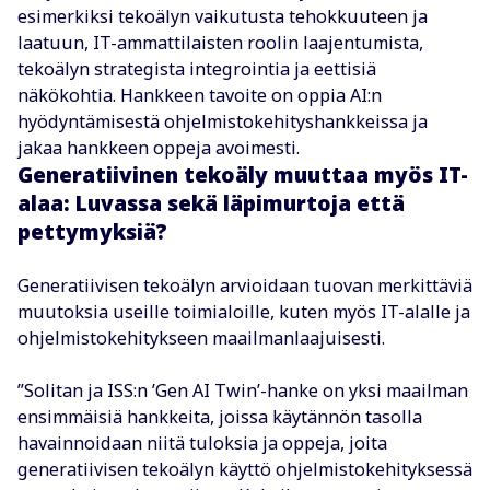
esimerkiksi tekoälyn vaikutusta tehokkuuteen ja
laatuun, IT-ammattilaisten roolin laajentumista,
tekoälyn strategista integrointia ja eettisiä
näkökohtia. Hankkeen tavoite on oppia AI:n
hyödyntämisestä ohjelmistokehityshankkeissa ja
jakaa hankkeen oppeja avoimesti.
Generatiivinen tekoäly muuttaa myös IT-
alaa: Luvassa sekä läpimurtoja että
pettymyksiä?
Generatiivisen tekoälyn arvioidaan tuovan merkittäviä
muutoksia useille toimialoille, kuten myös IT-alalle ja
ohjelmistokehitykseen maailmanlaajuisesti.
”Solitan ja ISS:n ’Gen AI Twin’-hanke on yksi maailman
ensimmäisiä hankkeita, joissa käytännön tasolla
havainnoidaan niitä tuloksia ja oppeja, joita
generatiivisen tekoälyn käyttö ohjelmistokehityksessä