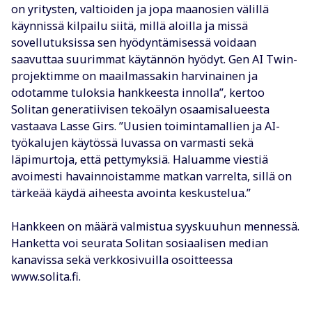
on yritysten, valtioiden ja jopa maanosien välillä
käynnissä kilpailu siitä, millä aloilla ja missä
sovellutuksissa sen hyödyntämisessä voidaan
saavuttaa suurimmat käytännön hyödyt. Gen AI Twin-
projektimme on maailmassakin harvinainen ja
odotamme tuloksia hankkeesta innolla”, kertoo
Solitan generatiivisen tekoälyn osaamisalueesta
vastaava Lasse Girs. ”Uusien toimintamallien ja AI-
työkalujen käytössä luvassa on varmasti sekä
läpimurtoja, että pettymyksiä. Haluamme viestiä
avoimesti havainnoistamme matkan varrelta, sillä on
tärkeää käydä aiheesta avointa keskustelua.”
Hankkeen on määrä valmistua syyskuuhun mennessä.
Hanketta voi seurata Solitan sosiaalisen median
kanavissa sekä verkkosivuilla osoitteessa
www.solita.fi.