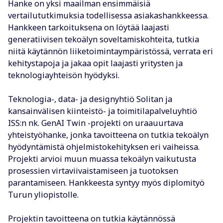
Hanke on yksi maailman ensimmäisiä
vertailututkimuksia todellisessa asiakashankkeessa.
Hankkeen tarkoituksena on löytää laajasti
generatiivisen tekoälyn soveltamiskohteita, tutkia
niitä käytännön liiketoimintaympäristössä, verrata eri
kehitystapoja ja jakaa opit laajasti yritysten ja
teknologiayhteisön hyödyksi.
Teknologia-, data- ja designyhtiö Solitan ja
kansainvälisen kiinteistö- ja toimitilapalveluyhtiö
ISS:n nk. GenAI Twin -projekti on uraauurtava
yhteistyöhanke, jonka tavoitteena on tutkia tekoälyn
hyödyntämistä ohjelmistokehityksen eri vaiheissa.
Projekti arvioi muun muassa tekoälyn vaikutusta
prosessien virtaviivaistamiseen ja tuotoksen
parantamiseen. Hankkeesta syntyy myös diplomityö
Turun yliopistolle.
Projektin tavoitteena on tutkia käytännössä