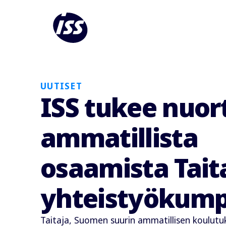
UUTISET
ISS tukee nuor
ammatillista
osaamista Tait
yhteistyökum
Taitaja, Suomen suurin ammatillisen koulut