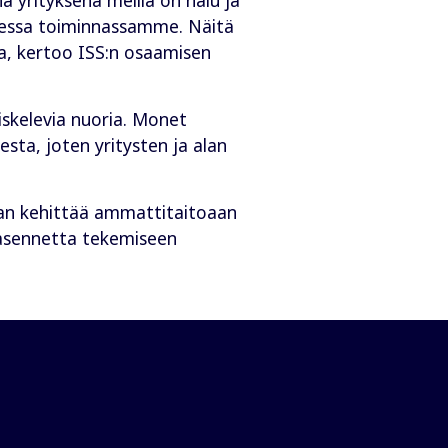
kessa toiminnassamme. Näitä
a, kertoo ISS:n osaamisen
iskelevia nuoria. Monet
sta, joten yritysten ja alan
saan kehittää ammattitaitoaan
a asennetta tekemiseen