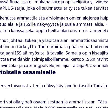
ydyssä finaalissa oli mukana satoja opiskelijoita yli viid
LUS-sarja, joka oli suunnattu erityistä tukea tarvitsevil
i kokenutta ammattilaista arvioimaan omien alojensa h
 tuo alalle ja ISS:lle näkyvyyttä ja uusia ammattilaisia. 
orten kanssa sekä oppia heiltä alan uusimmista menete
nut johtaa, tukea ja ylläpitää alani ammattiosaamista j
tkinnon tärkeyttä. Tuomaroimalla pääsen parhaiten 
jaani ISS:ää myös tällä tavalla. Samalla opin kisaajil
euttaa meidänkin toimipaikoillamme, kertoo ISS:n ravin
ravintola- ja cateringpalvelujen lajia TaitajaPLUS-finaali
oiselle osaamiselle
nvertaisuusstrategia näkyy käytännön tasolla Taitaja-
ori voi olla ylpeä osaamisestaan ja ammatistaan. Tä
tiAmmattilainen. Noin 8 000 ammattilaista työllistävänä