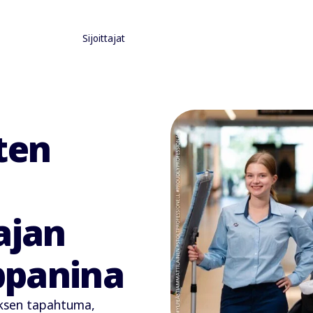
Sijoittajat
ten
ajan
ppanina
uksen tapahtuma,