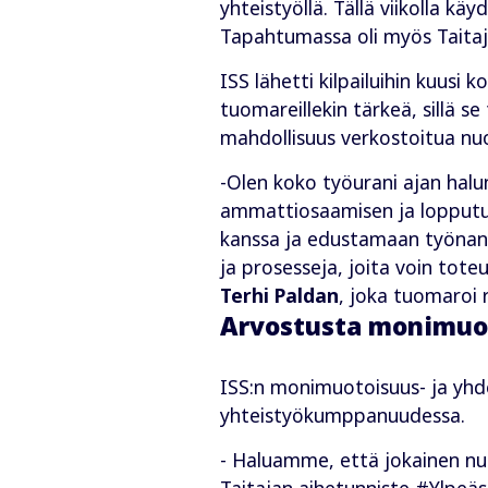
yhteistyöllä. Tällä viikolla kä
Tapahtumassa oli myös TaitajaP
ISS lähetti kilpailuihin kuus
tuomareillekin tärkeä, sillä se
mahdollisuus verkostoitua nu
-Olen koko työurani ajan halun
ammattiosaamisen ja lopputu
kanssa ja edustamaan työnanta
ja prosesseja, joita voin tot
Terhi Paldan
, joka tuomaroi
Arvostusta monimuot
ISS:n monimuotoisuus- ja yhde
yhteistyökumppanuudessa.
- Haluamme, että jokainen nu
Taitajan aihetunniste #Ylpeäs