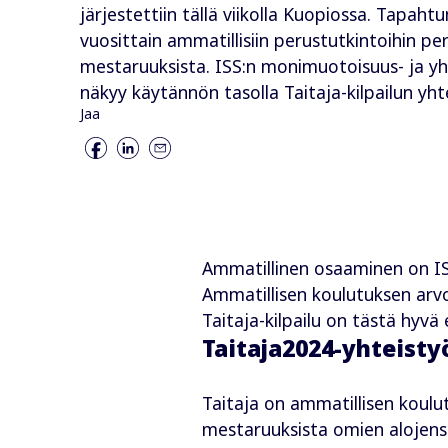
järjestettiin tällä viikolla Kuopiossa. Tapaht
vuosittain ammatillisiin perustutkintoihin p
mestaruuksista. ISS:n monimuotoisuus- ja y
näkyy käytännön tasolla Taitaja-kilpailun y
Jaa
Ammatillinen osaaminen on ISS
Ammatillisen koulutuksen arv
Taitaja-kilpailu on tästä hyvä 
Taitaja2024-yhteisty
Taitaja on ammatillisen koulu
mestaruuksista omien alojensa