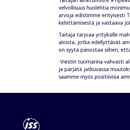
velvollisuus huolehtia monim
arvoja edistimme erityisesti
kehittämisestä ja vastaava j
Taitaja tarjoaa yrityksille m
aloista, jotka edellyttävät am
on syytä panostaa siihen, ett
-Viestin tuomarina vahvasti a
ja pärjätä jatkuvassa muutoks
saamme myös positiivisia amma