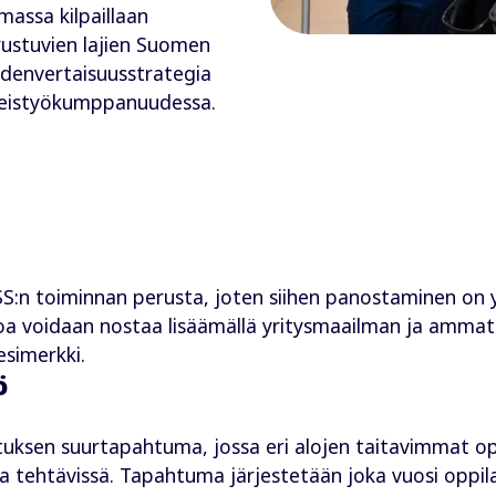
umassa kilpaillaan
erustuvien lajien Suomen
hdenvertaisuusstrategia
hteistyökumppanuudessa.
:n toiminnan perusta, joten siihen panostaminen on yht
oa voidaan nostaa lisäämällä yritysmaailman ja ammatt
esimerkki.
ö
tuksen suurtapahtuma, jossa eri alojen taitavimmat op
 tehtävissä. Tapahtuma järjestetään joka vuosi oppila