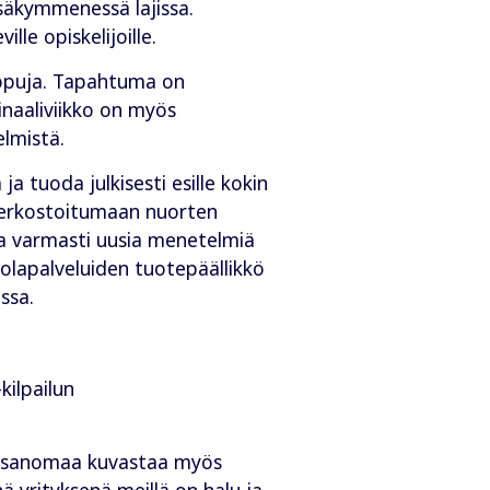
essäkymmenessä lajissa.
le opiskelijoille.
uippuja. Tapahtuma on
Finaaliviikko on myös
lmistä.
a tuoda julkisesti esille kokin
verkostoitumaan nuorten
ta varmasti uusia menetelmiä
tolapalveluiden tuotepäällikkö
ssa.
kilpailun
tä sanomaa kuvastaa myös
 yrityksenä meillä on halu ja