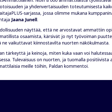
uotoisuuden ja yhdenvertaisuuden toteutumisesta kai
 TaitajaPLUS-sarjassa, jossa olimme mukana kumppanin
ohtaja
Jaana Junell
.
ahdollisuuden näyttää, että ne arvostavat ammattiin op
matillista osaamista, kärsivät jo nyt työvoiman puuttee
ä ne vaikuttavat kiinnostavilta nuorten näkökulmasta.
lan tärkeyttä ja keinoja, miten kuka vaan voi halutes
essa. Tulevaisuus on nuorten, ja tuomalla positiivist
ttilaisia meille töihin, Paldan kommentoi.