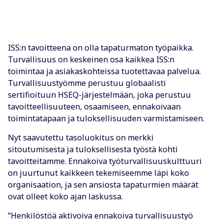
ISS:n tavoitteena on olla tapaturmaton työpaikka.
Turvallisuus on keskeinen osa kaikkea ISS:n
toimintaa ja asiakaskohteissa tuotettavaa palvelua.
Turvallisuustyömme perustuu globaalisti
sertifioituun HSEQ-järjestelmään, joka perustuu
tavoitteellisuuteen, osaamiseen, ennakoivaan
toimintatapaan ja tuloksellisuuden varmistamiseen.
Nyt saavutettu tasoluokitus on merkki
sitoutumisesta ja tuloksellisesta työstä kohti
tavoitteitamme. Ennakoiva työturvallisuuskulttuuri
on juurtunut kaikkeen tekemiseemme läpi koko
organisaation, ja sen ansiosta tapaturmien määrät
ovat olleet koko ajan laskussa.
”Henkilöstöä aktivoiva ennakoiva turvallisuustyö