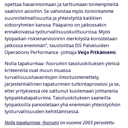
opettaa havainnoimaan ja tarttumaan toimenpiteitä
vaativiin asioihin. Se vahvistaa myös toimintamme
suunnitelmallisuutta ja yhteistyötä kaikkien
sidosryhmien kanssa. Pääpaino on jatkossakin
ennakoivassa työturvallisuuskulttuurissa. Myös
työpaikan riskienarvioinnin merkitystä korostetaan
jatkossa enemmän”, taustoittaa ISS Palveluiden
Operations Performance -johtaja
Veijo Pitkäniemi
.
Nolla tapaturmaa -foorumin tasoluokituksen yleisiä
kriteereitä ovat muun muassa
turvallisuushavaintojen ilmoitusmenettely,
järjestelmällinen tapaturmien tutkintaprosessi ja se,
ettei yrityksessä ole sattunut kuolemaan johtaneita
työpaikkatapaturmia. Tasoluokituksen saaneilla
työpaikoilla panostetaan yhä enemmän yhteistyöhön
työturvallisuuden kehittämisessä.
Nolla tapaturmaa -foorumi
on vuonna 2003 perustettu