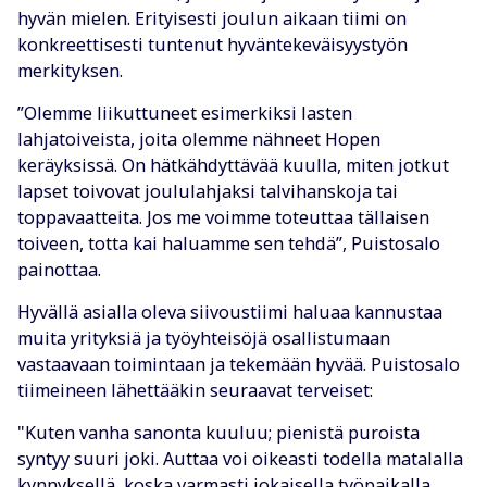
hyvän mielen. Erityisesti joulun aikaan tiimi on
konkreettisesti tuntenut hyväntekeväisyystyön
merkityksen.
”Olemme liikuttuneet esimerkiksi lasten
lahjatoiveista, joita olemme nähneet Hopen
keräyksissä. On hätkähdyttävää kuulla, miten jotkut
lapset toivovat joululahjaksi talvihanskoja tai
toppavaatteita. Jos me voimme toteuttaa tällaisen
toiveen, totta kai haluamme sen tehdä”, Puistosalo
painottaa.
Hyvällä asialla oleva siivoustiimi haluaa kannustaa
muita yrityksiä ja työyhteisöjä osallistumaan
vastaavaan toimintaan ja tekemään hyvää. Puistosalo
tiimeineen lähettääkin seuraavat terveiset:
"Kuten vanha sanonta kuuluu; pienistä puroista
syntyy suuri joki. Auttaa voi oikeasti todella matalalla
kynnyksellä, koska varmasti jokaisella työpaikalla