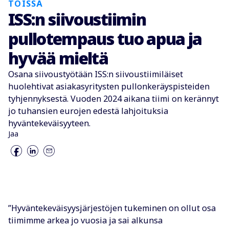
TÖISSÄ
ISS:n siivoustiimin
pullotempaus tuo apua ja
hyvää mieltä
Osana siivoustyötään ISS:n siivoustiimiläiset
huolehtivat asiakasyritysten pullonkeräyspisteiden
tyhjennyksestä. Vuoden 2024 aikana tiimi on kerännyt
jo tuhansien eurojen edestä lahjoituksia
hyväntekeväisyyteen.
Jaa
”Hyväntekeväisyysjärjestöjen tukeminen on ollut osa
tiimimme arkea jo vuosia ja sai alkunsa