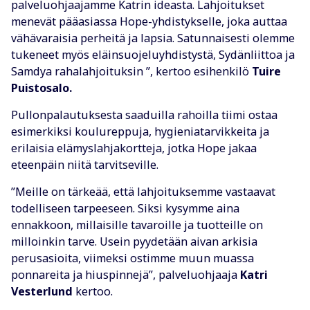
palveluohjaajamme Katrin ideasta. Lahjoitukset
menevät pääasiassa Hope-yhdistykselle, joka auttaa
vähävaraisia perheitä ja lapsia. Satunnaisesti olemme
tukeneet myös eläinsuojeluyhdistystä, Sydänliittoa ja
Samdya rahalahjoituksin ”, kertoo esihenkilö
Tuire
Puistosalo.
Pullonpalautuksesta saaduilla rahoilla tiimi ostaa
esimerkiksi koulureppuja, hygieniatarvikkeita ja
erilaisia elämyslahjakortteja, jotka Hope jakaa
eteenpäin niitä tarvitseville.
”Meille on tärkeää, että lahjoituksemme vastaavat
todelliseen tarpeeseen. Siksi kysymme aina
ennakkoon, millaisille tavaroille ja tuotteille on
milloinkin tarve. Usein pyydetään aivan arkisia
perusasioita, viimeksi ostimme muun muassa
ponnareita ja hiuspinnejä”, palveluohjaaja
Katri
Vesterlund
kertoo.