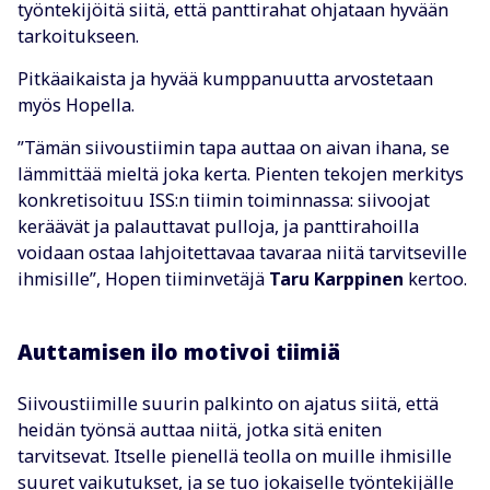
työntekijöitä siitä, että panttirahat ohjataan hyvään
tarkoitukseen.
Pitkäaikaista ja hyvää kumppanuutta arvostetaan
myös Hopella.
”Tämän siivoustiimin tapa auttaa on aivan ihana, se
lämmittää mieltä joka kerta. Pienten tekojen merkitys
konkretisoituu ISS:n tiimin toiminnassa: siivoojat
keräävät ja palauttavat pulloja, ja panttirahoilla
voidaan ostaa lahjoitettavaa tavaraa niitä tarvitseville
ihmisille”, Hopen tiiminvetäjä
Taru Karppinen
kertoo.
Auttamisen ilo motivoi tiimiä
Siivoustiimille suurin palkinto on ajatus siitä, että
heidän työnsä auttaa niitä, jotka sitä eniten
tarvitsevat. Itselle pienellä teolla on muille ihmisille
suuret vaikutukset, ja se tuo jokaiselle työntekijälle