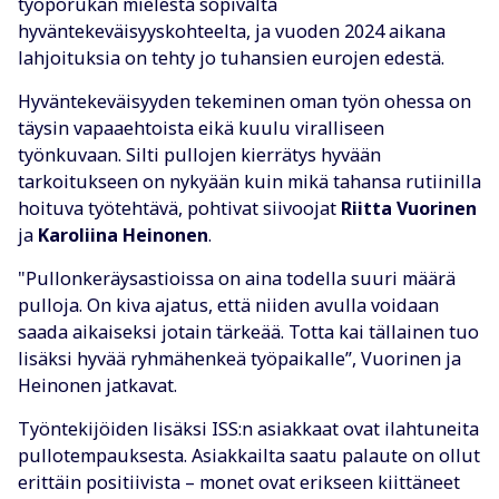
työporukan mielestä sopivalta
hyväntekeväisyyskohteelta, ja vuoden 2024 aikana
lahjoituksia on tehty jo tuhansien eurojen edestä.
Hyväntekeväisyyden tekeminen oman työn ohessa on
täysin vapaaehtoista eikä kuulu viralliseen
työnkuvaan. Silti pullojen kierrätys hyvään
tarkoitukseen on nykyään kuin mikä tahansa rutiinilla
hoituva työtehtävä, pohtivat siivoojat
Riitta Vuorinen
ja
Karoliina Heinonen
.
"Pullonkeräysastioissa on aina todella suuri määrä
pulloja. On kiva ajatus, että niiden avulla voidaan
saada aikaiseksi jotain tärkeää. Totta kai tällainen tuo
lisäksi hyvää ryhmähenkeä työpaikalle”, Vuorinen ja
Heinonen jatkavat.
Työntekijöiden lisäksi ISS:n asiakkaat ovat ilahtuneita
pullotempauksesta. Asiakkailta saatu palaute on ollut
erittäin positiivista – monet ovat erikseen kiittäneet