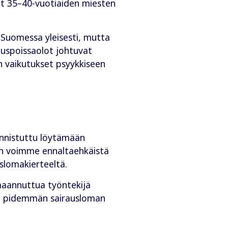
vat 35–40-vuotiaiden miesten
s Suomessa yleisesti, mutta
auspoissaolot johtuvat
n vaikutukset psyykkiseen
 onnistuttu löytämään
n voimme ennaltaehkäistä
slomakierteeltä.
lmaannuttua työntekijä
sta pidemmän sairausloman