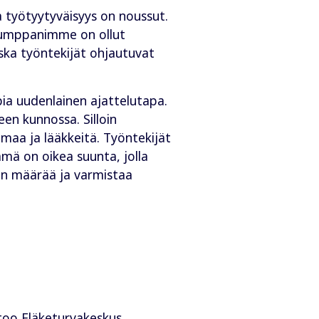
ja työtyytyväisyys on noussut.
kumppanimme on ollut
oska työntekijät ohjautuvat
pia uudenlainen ajattelutapa.
een kunnossa. Silloin
lomaa ja lääkkeitä. Työntekijät
tämä on oikea suunta, jolla
en määrää ja varmistaa
ertoo Eläketurvakeskus