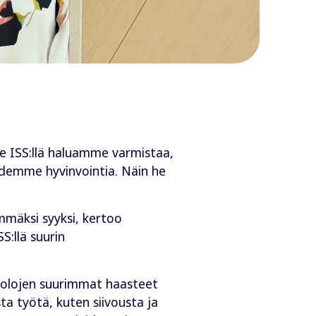
 me ISS:llä haluamme varmistaa,
öidemme hyvinvointia. Näin he
mmäksi syyksi, kertoo
S:llä suurin
saolojen suurimmat haasteet
sta työtä, kuten siivousta ja