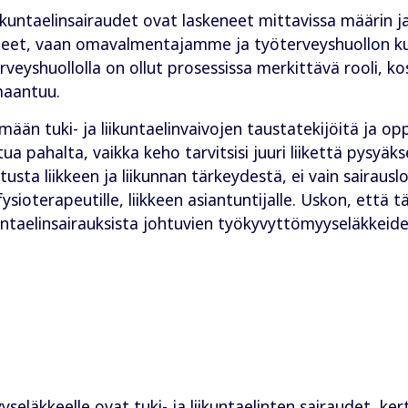
liikuntaelinsairaudet ovat laskeneet mittavissa määrin 
yneet, vaan omavalmentajamme ja työterveyshuollon 
rveyshuollolla on ollut prosessissa merkittävä rooli, k
maantuu.
n tuki- ja liikuntaelinvaivojen taustatekijöitä ja op
a pahalta, vaikka keho tarvitsisi juuri liikettä pysyäks
tusta liikkeen ja liikunnan tärkeydestä, ei vain sairaus
fysioterapeutille, liikkeen asiantuntijalle. Uskon, että 
untaelinsairauksista johtuvien työkyvyttömyyseläkkeid
ys­eläkkeelle ovat tuki- ja liikuntaelinten sairaudet, k