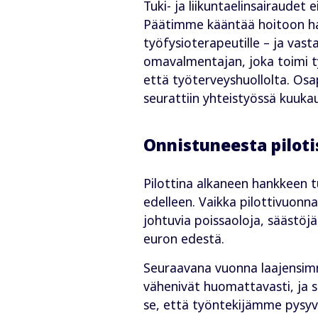
Tuki- ja liikuntaelinsairaude
Päätimme kääntää hoitoon hake
työfysioterapeutille – ja vast
omavalmentajan, joka toimi ty
että työterveyshuollolta. Osap
seurattiin yhteistyössä kuukau
Onnistuneesta piloti
Pilottina alkaneen hankkeen t
edelleen. Vaikka pilottivuonn
johtuvia poissaoloja, säästöj
euron edestä.
Seuraavana vuonna laajensim
vähenivät huomattavasti, ja s
se, että työntekijämme pysyvä