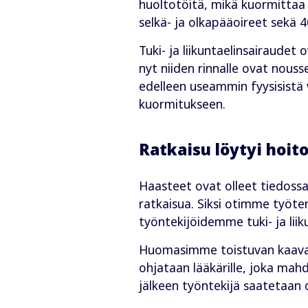
huoltotöitä, mikä kuormittaa 
selkä- ja olkapääoireet sekä 4
Tuki- ja liikuntaelinsairaudet
nyt niiden rinnalle ovat nous
edelleen useammin fyysisistä
kuormitukseen.
Ratkaisu löytyi hoit
Haasteet ovat olleet tiedossa
ratkaisua. Siksi otimme työ
työntekijöidemme tuki- ja lii
Huomasimme toistuvan kaavan: 
ohjataan lääkärille, joka mah
jälkeen työntekijä saatetaan o