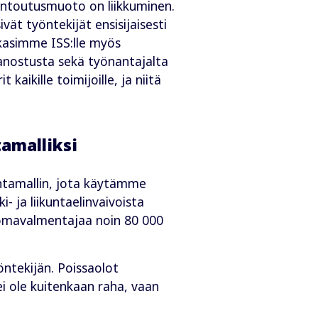
kuntoutusmuoto on liikkuminen.
ät työntekijät ensisijaisesti
lkkasimme ISS:lle myös
panostusta sekä työnantajalta
aikille toimijoille, ja niitä
tamalliksi
intamallin, jota käytämme
 ja liikuntaelinvaivoista
e omavalmentajaa noin 80 000
tekijän. Poissaolot
ei ole kuitenkaan raha, vaan