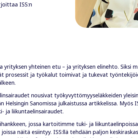
joittaa ISS:n
 yrityksen yhteinen etu – ja yrityksen elinehto. Siksi
vät prosessit ja työkalut toimivat ja tukevat työntekij
älkeen.
aelinsairaudet nousivat työkyvyttömyyseläkkeiden yleisi
Helsingin Sanomissa julkaistussa artikkelissa. Myös IS
- ja liikuntaelinsairaudet.
hankkeen, jossa kartoitimme tuki- ja liikuntaelinpois
joissa näitä esiintyy. ISS:llä tehdään paljon keskiraska