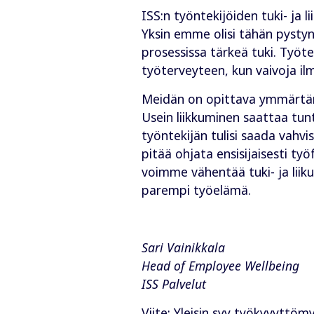
ISS:n työntekijöiden tuki- ja 
Yksin emme olisi tähän pyst
prosessissa tärkeä tuki. Työte
työterveyteen, kun vaivoja il
Meidän on opittava ymmärtämää
Usein liikkuminen saattaa tuntu
työntekijän tulisi saada vahvis
pitää ohjata ensisijaisesti työ
voimme vähentää tuki- ja liik
parempi työelämä.
Sari Vainikkala
Head of Employee Wellbeing
ISS Palvelut
Viite:
Yleisin syy työkyvyttömy