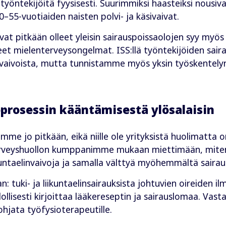
työntekijöitä fyysisesti. Suurimmiksi haasteiksi nousi
0–55-vuotiaiden naisten polvi- ja käsivaivat.
 ovat pitkään olleet yleisin sairauspoissaolojen syy myö
seet mielenterveysongelmat. ISS:llä työntekijöiden sair
 vaivoista, mutta tunnistamme myös yksin työskentely
oprosessin kääntämisestä ylösalaisin
mme jo pitkään, eikä niille ole yrityksistä huolimatta
terveyshuollon kumppanimme mukaan miettimään, mite
kuntaelinvaivoja ja samalla välttyä myöhemmältä sairau
tuki- ja liikuntaelinsairauksista johtuvien oireiden i
dollisesti kirjoittaa lääkereseptin ja sairauslomaa. Va
hjata työfysioterapeutille.