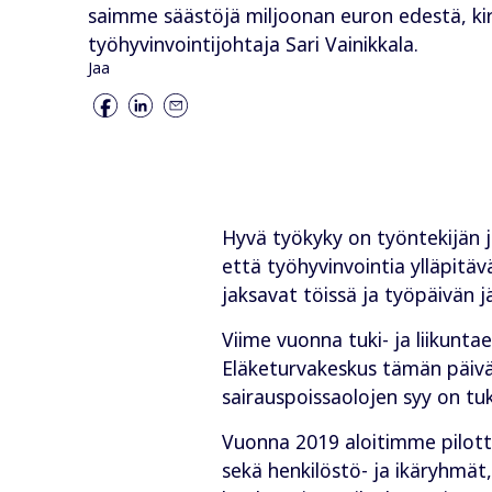
saimme säästöjä miljoonan euron edestä, kir
työhyvinvointijohtaja Sari Vainikkala.
Jaa
Hyvä työkyky on työntekijän ja
että työhyvinvointia ylläpitä
jaksavat töissä ja työpäivän j
Viime vuonna tuki- ja liikunt
Eläketurvakeskus tämän päivän 
sairauspoissaolojen syy on tuki
Vuonna 2019 aloitimme pilotti
sekä henkilöstö- ja ikäryhmät, 