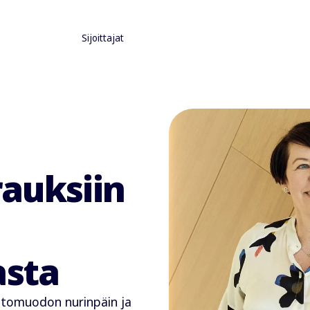
Sijoittajat
rauksiin
asta
oitomuodon nurinpäin ja