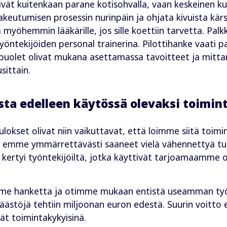
t eivät kuitenkaan parane kotisohvalla, vaan keskeinen 
utumisen prosessin nurinpäin ja ohjata kivuista kärsiv
a myöhemmin lääkärille, jos sille koettiin tarvetta. Pa
öntekijöiden personal trainerina. Pilottihanke vaati 
uolet olivat mukana asettamassa tavoitteet ja mittarit k
sittain.
sta edelleen käytössä olevaksi toimin
ulokset olivat niin vaikuttavat, että loimme siitä toim
a emme ymmärrettävästi saaneet vielä vähennettyä tuki-
ä kertyi työntekijöiltä, jotka käyttivät tarjoamaamm
me hanketta ja otimme mukaan entistä useamman työn
äästöjä tehtiin miljoonan euron edestä. Suurin voitto 
t toimintakykyisinä.