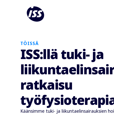
TÖISSÄ
ISS:llä tuki- ja
liikuntaelinsai
ratkaisu
työfysioterapi
Käänsimme tuki- ja liikuntaelinsairauksien h