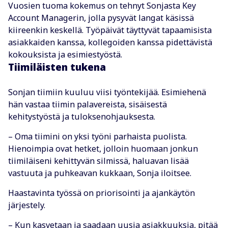
Vuosien tuoma kokemus on tehnyt Sonjasta Key
Account Managerin, jolla pysyvät langat käsissä
kiireenkin keskellä. Työpäivät täyttyvät tapaamisista
asiakkaiden kanssa, kollegoiden kanssa pidettävistä
kokouksista ja esimiestyöstä.
Tiimiläisten tukena
Sonjan tiimiin kuuluu viisi työntekijää. Esimiehenä
hän vastaa tiimin palavereista, sisäisestä
kehitystyöstä ja tuloksenohjauksesta.
– Oma tiimini on yksi työni parhaista puolista.
Hienoimpia ovat hetket, jolloin huomaan jonkun
tiimiläiseni kehittyvän silmissä, haluavan lisää
vastuuta ja puhkeavan kukkaan, Sonja iloitsee.
Haastavinta työssä on priorisointi ja ajankäytön
järjestely.
– Kun kasvetaan ja saadaan uusia asiakkuuksia, pitää