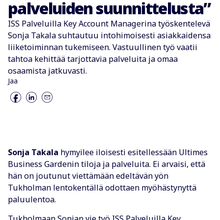
palveluiden suunnittelusta”
ISS Palveluilla Key Account Managerina työskentelevä
Sonja Takala suhtautuu intohimoisesti asiakkaidensa
liiketoiminnan tukemiseen. Vastuullinen työ vaatii
tahtoa kehittää tarjottavia palveluita ja omaa
osaamista jatkuvasti.
Jaa
Sonja Takala
hymyilee iloisesti esitellessään Ultimes
Business Gardenin tiloja ja palveluita. Ei arvaisi, että
hän on joutunut viettämään edeltävän yön
Tukholman lentokentällä odottaen myöhästynyttä
paluulentoa.
Tukholmaan Sonjan vie työ ISS Palveluilla Key