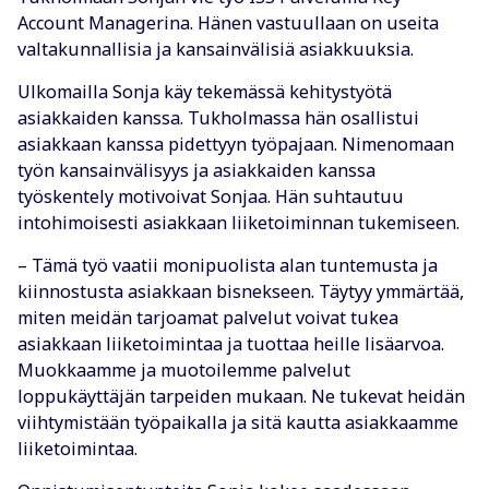
Account Managerina. Hänen vastuullaan on useita
valtakunnallisia ja kansainvälisiä asiakkuuksia.
Ulkomailla Sonja käy tekemässä kehitystyötä
asiakkaiden kanssa. Tukholmassa hän osallistui
asiakkaan kanssa pidettyyn työpajaan. Nimenomaan
työn kansainvälisyys ja asiakkaiden kanssa
työskentely motivoivat Sonjaa. Hän suhtautuu
intohimoisesti asiakkaan liiketoiminnan tukemiseen.
– Tämä työ vaatii monipuolista alan tuntemusta ja
kiinnostusta asiakkaan bisnekseen. Täytyy ymmärtää,
miten meidän tarjoamat palvelut voivat tukea
asiakkaan liiketoimintaa ja tuottaa heille lisäarvoa.
Muokkaamme ja muotoilemme palvelut
loppukäyttäjän tarpeiden mukaan. Ne tukevat heidän
viihtymistään työpaikalla ja sitä kautta asiakkaamme
liiketoimintaa.