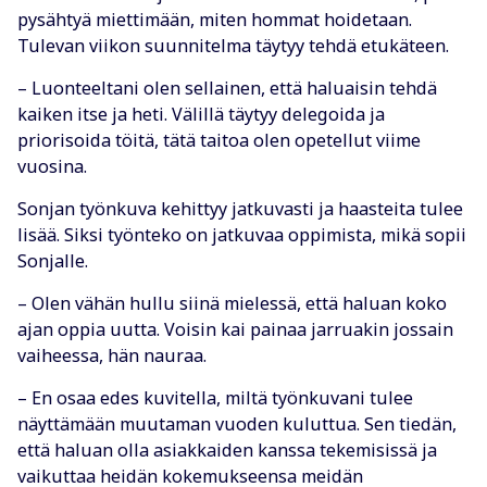
pysähtyä miettimään, miten hommat hoidetaan.
Tulevan viikon suunnitelma täytyy tehdä etukäteen.
– Luonteeltani olen sellainen, että haluaisin tehdä
kaiken itse ja heti. Välillä täytyy delegoida ja
priorisoida töitä, tätä taitoa olen opetellut viime
vuosina.
Sonjan työnkuva kehittyy jatkuvasti ja haasteita tulee
lisää. Siksi työnteko on jatkuvaa oppimista, mikä sopii
Sonjalle.
– Olen vähän hullu siinä mielessä, että haluan koko
ajan oppia uutta. Voisin kai painaa jarruakin jossain
vaiheessa, hän nauraa.
– En osaa edes kuvitella, miltä työnkuvani tulee
näyttämään muutaman vuoden kuluttua. Sen tiedän,
että haluan olla asiakkaiden kanssa tekemisissä ja
vaikuttaa heidän kokemukseensa meidän