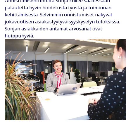
Onnistumisentunteita Sonja kokee saadessaan
palautetta hyvin hoidetusta työstä ja toiminnan
kehittämisestä. Selvimmin onnistumiset näkyvät
jokavuotisen asiakastyytyväisyyskyselyn tuloksissa.
Sonjan asiakkaiden antamat arvosanat ovat
huippuhyviä.