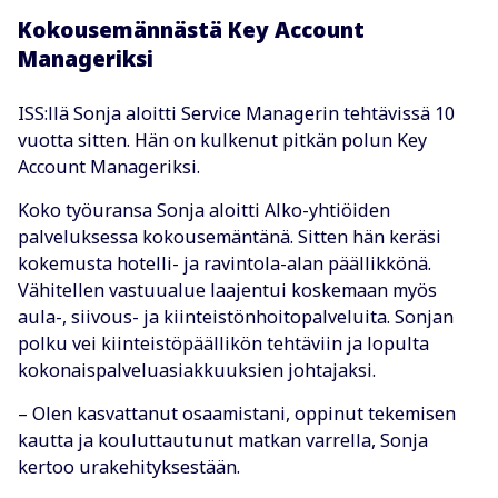
Kokousemännästä Key Account
Manageriksi
ISS:llä Sonja aloitti Service Managerin tehtävissä 10
vuotta sitten. Hän on kulkenut pitkän polun Key
Account Manageriksi.
Koko työuransa Sonja aloitti Alko-yhtiöiden
palveluksessa kokousemäntänä. Sitten hän keräsi
kokemusta hotelli- ja ravintola-alan päällikkönä.
Vähitellen vastuualue laajentui koskemaan myös
aula-, siivous- ja kiinteistönhoitopalveluita. Sonjan
polku vei kiinteistöpäällikön tehtäviin ja lopulta
kokonaispalveluasiakkuuksien johtajaksi.
– Olen kasvattanut osaamistani, oppinut tekemisen
kautta ja kouluttautunut matkan varrella, Sonja
kertoo urakehityksestään.