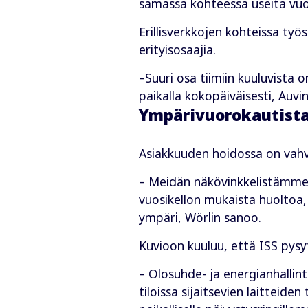
samassa kohteessa useita vuos
Erillisverkkojen kohteissa työ
erityisosaajia.
–Suuri osa tiimiin kuuluvista
paikalla kokopäiväisesti, Auvi
Ympärivuorokautista
Asiakkuuden hoidossa on vahv
– Meidän näkövinkkelistämme 
vuosikellon mukaista huoltoa
ympäri, Wörlin sanoo.
Kuvioon kuuluu, että ISS pysyt
– Olosuhde- ja energianhallin
tiloissa sijaitsevien laitteide