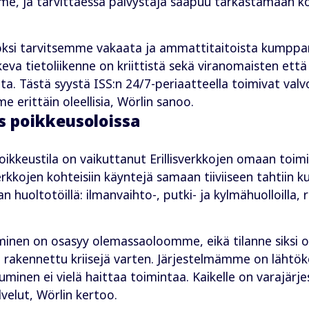
lemme, ja tarvittaessa päivystäjä saapuu tarkastamaan k
si tarvitsemme vakaata ja ammattitaitoista kumppani
ulkeva tietoliikenne on kriittistä sekä viranomaisten ett
a. Tästä syystä ISS:n 24/7-periaatteella toimivat valv
erittäin oleellisia, Wörlin sanoo.
s poikkeusoloissa
kkeustila on vaikuttanut Erillisverkkojen omaan toimi
verkkojen kohteisiin käyntejä samaan tiiviiseen tahtiin 
n huoltotöillä: ilmanvaihto-, putki- ja kylmähuolloilla
tuminen on osasyy olemassaoloomme, eikä tilanne siksi
 rakennettu kriisejä varten. Järjestelmämme on lähtök
tuminen ei vielä haittaa toimintaa. Kaikelle on varajär
velut, Wörlin kertoo.