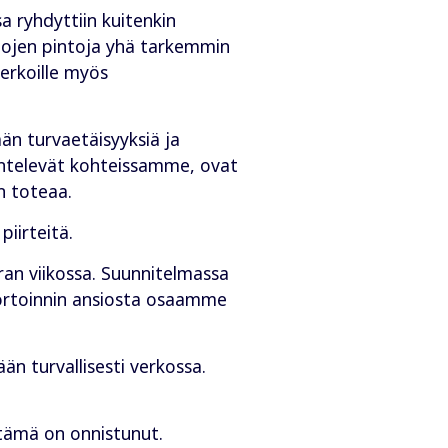
a ryhdyttiin kuitenkin
ilojen pintoja yhä tarkemmin
verkoille myös
ään turvaetäisyyksiä ja
kentelevät kohteissamme, ovat
n toteaa.
piirteitä.
n viikossa. Suunnitelmassa
portoinnin ansiosta osaamme
än turvallisesti verkossa.
 tämä on onnistunut.