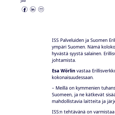
Jaa
ISS Palveluiden ja Suomen Eri
ympäri Suomen. Nämä kolokohtee
hyvästä syystä salainen. Erill
johtamista.
Esa Wörlin
vastaa Erillisverkk
kokonaisuudessaan.
– Meillä on kymmenien tuhansie
Suomeen, ja ne kätkevät sisään
mahdollistavia laitteita ja jär
ISS:n tehtävänä on varmistaa 