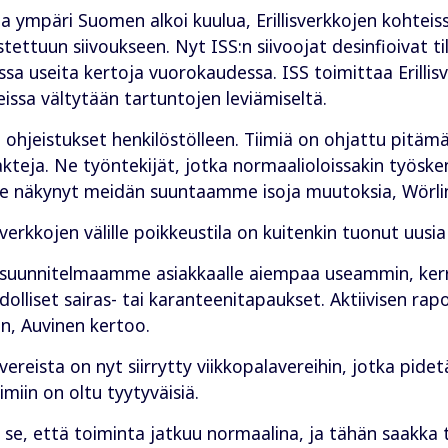
 ympäri Suomen alkoi kuulua, Erillisverkkojen kohteiss
ettuun siivoukseen. Nyt ISS:n siivoojat desinfioivat t
ssa useita kertoja vuorokaudessa. ISS toimittaa Erillis
teissa vältytään tartuntojen leviämiseltä.
et ohjeistukset henkilöstölleen. Tiimiä on ohjattu pitäm
kteja. Ne työntekijät, jotka normaalioloissakin työs
 ole näkynyt meidän suuntaamme isoja muutoksia, Wörli
verkkojen välille poikkeustila on kuitenkin tuonut uusia 
suunnitelmaamme asiakkaalle aiempaa useammin, kerra
iset sairas- tai karanteenitapaukset. Aktiivisen ra
in, Auvinen kertoo.
eista on nyt siirrytty viikkopalavereihin, jotka pidetä
oimiin on oltu tyytyväisiä.
 se, että toiminta jatkuu normaalina, ja tähän saakka