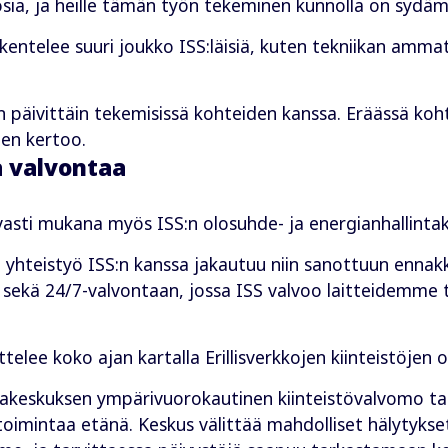
ia, ja heille tämän työn tekeminen kunnolla on sydäm
skentelee suuri joukko ISS:läisiä, kuten tekniikan ammatt
 on päivittäin tekemisissä kohteiden kanssa. Eräässä k
nen kertoo.
 valvontaa
asti mukana myös ISS:n olosuhde- ja energianhallintak
yhteistyö ISS:n kanssa jakautuu niin sanottuun ennak
, sekä 24/7-valvontaan, jossa ISS valvoo laitteidemme
telee koko ajan kartalla Erillisverkkojen kiinteistöjen o
takeskuksen ympärivuorokautinen kiinteistövalvomo tar
n toimintaa etänä. Keskus välittää mahdolliset hälytykse