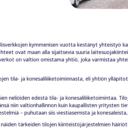
llisverkkojen kymmenisen vuotta kestänyt yhteistyö k
t ovat maan alla sijaitsevia suuria laitesuojakiinteist
isverkot on valtion omistama yhtiö, joka varmistaa yhte
ojen tila- ja konesaliliiketoiminnasta, eli yhtiön ylläpit
n neliöiden edestä tila- ja konesaliliiketoimintaa. Tilo
sä niin valtionhallinnon kuin kaupallisten yritysten ti
jestelmiä – puhutaan siis viestiasemista ja konesaleista
näiden tärkeiden tilojen kiinteistöjärjestelmien häiriö