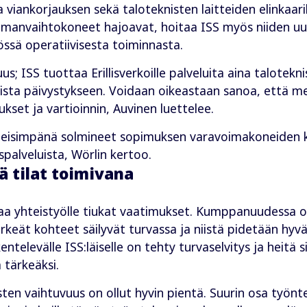
 viankorjauksen sekä taloteknisten laitteiden elinkaarih
i ilmanvaihtokoneet hajoavat, hoitaa ISS myös niiden uu
ssä operatiivisesta toiminnasta.
; ISS tuottaa Erillisverkoille palveluita aina talotekni
ista päivystykseen. Voidaan oikeastaan sanoa, että m
ukset ja vartioinnin, Auvinen luettelee.
imeisimpänä solmineet sopimuksen varavoimakoneiden 
spalveluista, Wörlin kertoo.
ä tilat toimivana
taa yhteistyölle tiukat vaatimukset. Kumppanuudessa ol
rkeät kohteet säilyvät turvassa ja niistä pidetään hyvä
entelevälle ISS:läiselle on tehty turvaselvitys ja heitä 
 tärkeäksi.
sten vaihtuvuus on ollut hyvin pientä. Suurin osa työnt