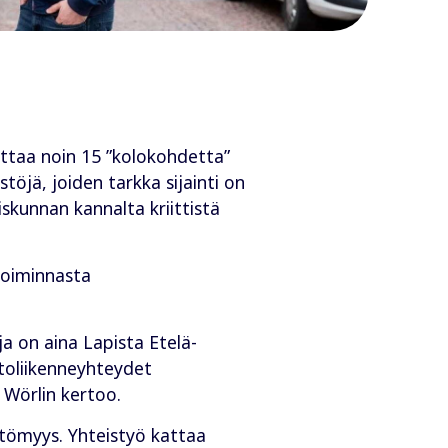
attaa noin 15 ”kolokohdetta”
öjä, joiden tarkka sijainti on
iskunnan kannalta kriittistä
otoiminnasta
ja on aina Lapista Etelä-
etoliikenneyhteydet
, Wörlin kertoo.
ttömyys. Yhteistyö kattaa