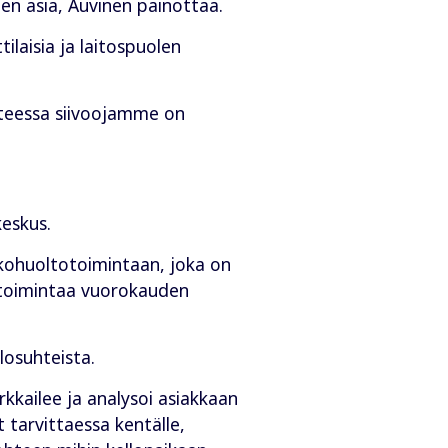
en asia, Auvinen painottaa.
ilaisia ja laitospuolen
ohteessa siivoojamme on
eskus.
kohuoltotoimintaan, joka on
 toimintaa vuorokauden
losuhteista.
kkailee ja analysoi asiakkaan
t tarvittaessa kentälle,