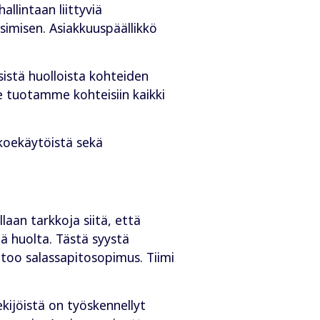
allintaan liittyviä
simisen. Asiakkuuspäällikkö
sistä huolloista kohteiden
e tuotamme kohteisiin kaikki
koekäytöistä sekä
laan tarkkoja siitä, että
ä huolta. Tästä syystä
sitoo salassapitosopimus. Tiimi
ekijöistä on työskennellyt