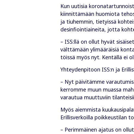
Kun uutisia koronatartunnoista
kiinnittämään huomiota tehost
ja tiuhemmin, tietyissä kohtei
desinfiointiaineita, jotta koh
– ISS:llä on ollut hyvät sisäis
välttämään ylimääräisiä konta
töissä myös nyt. Kentällä ei
Yhteydenpitoon ISS:n ja Erillis
– Nyt päivitämme varautumis
kerromme muun muassa mahdoll
varautua muuttuviin tilanteisi
Myös aiemmista kuukausipalaver
Erillisverkoilla poikkeustilan t
– Perimmäinen ajatus on ollut