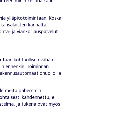
ohteen mihin kellonaikaan
a ylläpitotoimintaan. Koska
ä kansalaisten kannalta,
onta- ja viankorjauspalvelut
ntaan kohtuullisen vähän.
kuin ennenkin. Toiminnan
, rakennusautomaatiohuolloilla
 ole meitä pahemmin
ohtaisesti kahdennettu, eli
jestelmä, ja tukena ovat myös