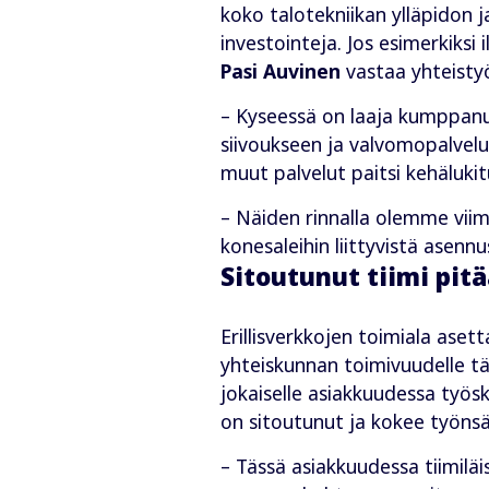
koko talotekniikan ylläpidon ja
investointeja. Jos esimerkiks
Pasi Auvinen
vastaa yhteistyö
– Kyseessä on laaja kumppanuus
siivoukseen ja valvomopalvelu
muut palvelut paitsi kehälukit
– Näiden rinnalla olemme vi
konesaleihin liittyvistä asennu
Sitoutunut tiimi pitä
Erillisverkkojen toimiala aset
yhteiskunnan toimivuudelle tä
jokaiselle asiakkuudessa työsk
on sitoutunut ja kokee työnsä
– Tässä asiakkuudessa tiimiläi