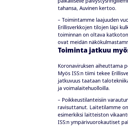
paikalliselle päivystysringil
tahansa, Auvinen kertoo.
– Toimintamme laajuuden vuok
Erillisverkkojen tilojen läpi k
toiminnan on oltava katkotont
ovat meidän näkökulmastamme 
Toiminta jatkuu myö
Koronaviruksen aiheuttama poi
Myös ISS:n tiimi tekee Erillis
jatkuvuus taataan talotekniika
ja voimalaitehuolloilla.
– Poikkeustilanteisiin varau
ravisuttanut. Laitetilamme on
esimerkiksi laitteiston vikaan
ISS:n ympärivuorokautiset pal