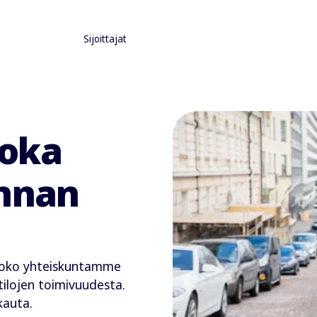
Sijoittajat
joka
unnan
 koko yhteiskuntamme
 tilojen toimivuudesta.
kauta.