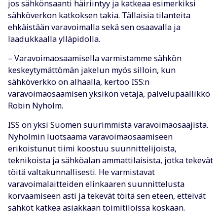
jos sähkönsaanti häiriintyy ja katkeaa esimerkiksi
sähköverkon katkoksen takia. Tällaisia tilanteita
ehkäistään varavoimalla sekä sen osaavalla ja
laadukkaalla ylläpidolla.
– Varavoimaosaamisella varmistamme sähkön
keskeytymättömän jakelun myös silloin, kun
sähköverkko on alhaalla, kertoo ISS:n
varavoimaosaamisen yksikön vetäjä, palvelupäällikkö
Robin Nyholm.
ISS on yksi Suomen suurimmista varavoimaosaajista.
Nyholmin luotsaama varavoimaosaamiseen
erikoistunut tiimi koostuu suunnittelijoista,
teknikoista ja sähköalan ammattilaisista, jotka tekevät
töitä valtakunnallisesti. He varmistavat
varavoimalaitteiden elinkaaren suunnittelusta
korvaamiseen asti ja tekevät töitä sen eteen, etteivät
sähköt katkea asiakkaan toimitiloissa koskaan.