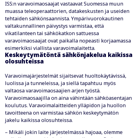
ISS:n varavoimaosaajat vastaavat Suomessa muun
muassa teleoperaattorien, datakeskusten ja useiden
tehtaiden sähkönsaannista. Ympärivuorokautinen
valtakunnallinen päivystys varmistaa, että
vikatilanteen tai sähkökatkon sattuessa
varavoimaosaajat ovat paikalla nopeasti korjaamassa
esimerkiksi viallista varavoimalaitetta.
Keskeytymätöntä sähkönjakelua kaikissa
olosuhteissa
Varavoimajärjestelmät sijaitsevat huoltokäytävissä,
luolissa ja tunneleissa, ja siellä tapahtuu myös
valtaosa varavoimaosaajien arjen työstä.
Varavoimaosaajilla on aina vähintään sähköasentajan
koulutus. Varavoimalaitteiden ylläpidon ja huollon
tavoitteena on varmistaa sähkön keskeytymätön
jakelu kaikissa olosuhteissa.
– Mikäli jokin laite järjestelmässä hajoaa, olemme